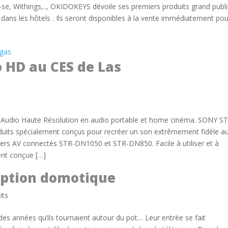
e, Withings,.., OKIDOKEYS dévoile ses premiers produits grand publi
 dans les hôtels . Ils seront disponibles à la vente immédiatement pou
 HD au CES de Las
Audio Haute Résolution en audio portable et home cinéma. SONY S
ts spécialement conçus pour recréer un son extrêmement fidèle a
uners AV connectés STR-DN1050 et STR-DN850. Facile à utiliser et à
ent conçue […]
ption domotique
its
es années qu’ils tournaient autour du pot… Leur entrée se fait