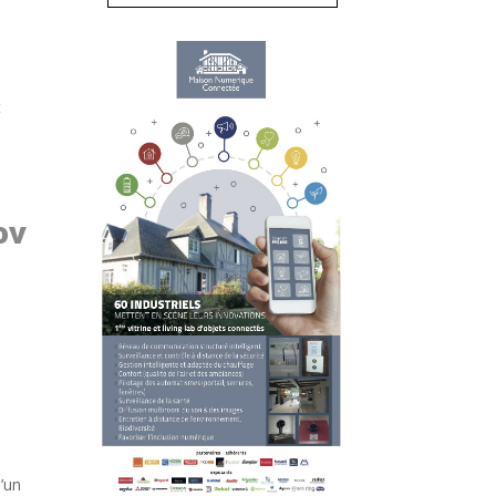
t
ov
l’un