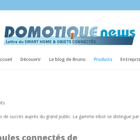
ccueil
Découvrir
Le blog de Bruno
Produits
Entrepri
e
its
us de succès auprès du grand public. La gamme iribot se distingue par
oules connectés de