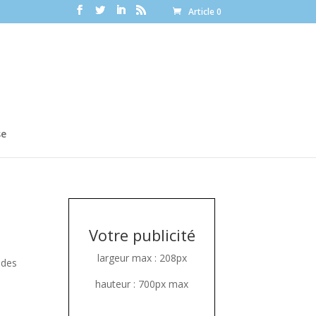
Article 0
se
Votre publicité
largeur max : 208px
 des
hauteur : 700px max