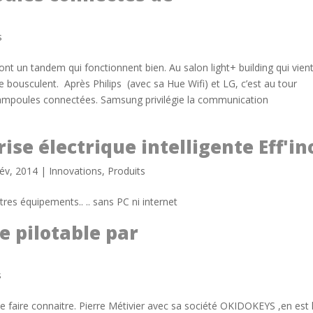
s
t un tandem qui fonctionnent bien. Au salon light+ building qui vien
e bousculent. Après Philips (avec sa Hue Wifi) et LG, c’est au tour
ampoules connectées. Samsung privilégie la communication
rise électrique intelligente Eff'in
év, 2014
|
Innovations
,
Produits
res équipements.. .. sans PC ni internet
e pilotable par
s
 se faire connaitre. Pierre Métivier avec sa société OKIDOKEYS ,en est 