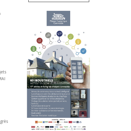
n
jets
MAI
ngrès