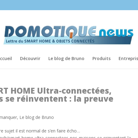
ccueil
Découvrir
Le blog de Bruno
Produits
Entrepri
ART HOME Ultra-connectées,
 se réinventent : la preuve
 manquer
,
Le blog de Bruno
 sujet il est normal de s’en faire écho…
-tech/smart-home-ultra-connectees-nos-maisons-se-reinventent-la-