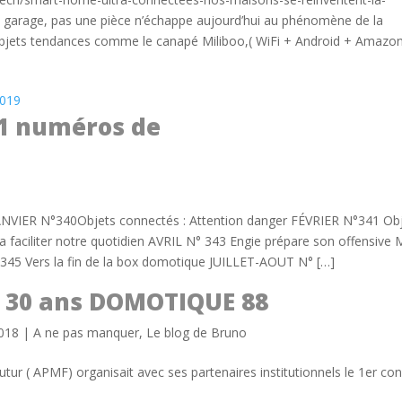
 garage, pas une pièce n’échappe aujourd’hui au phénomène de la
 objets tendances comme le canapé Miliboo,( WiFi + Android + Amazo
 11 numéros de
VIER N°340Objets connectés : Attention danger FÉVRIER N°341 Ob
a faciliter notre quotidien AVRIL N° 343 Engie prépare son offensive 
 345 Vers la fin de la box domotique JUILLET-AOUT N° […]
a 30 ans DOMOTIQUE 88
2018
|
A ne pas manquer
,
Le blog de Bruno
Futur ( APMF) organisait avec ses partenaires institutionnels le 1er co