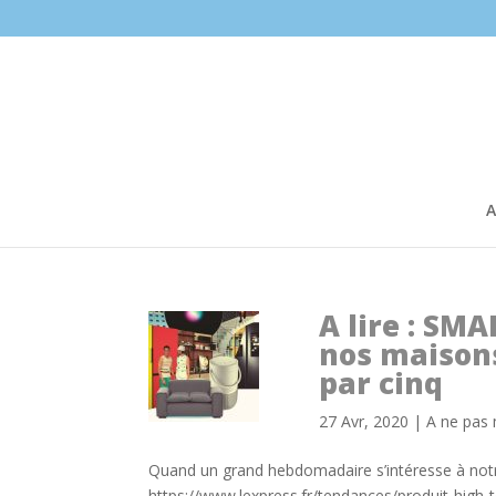
A
A lire : SM
nos maisons
par cinq
27 Avr, 2020
|
A ne pas
Quand un grand hebdomadaire s’intéresse à notre
https://www.lexpress.fr/tendances/produit-high