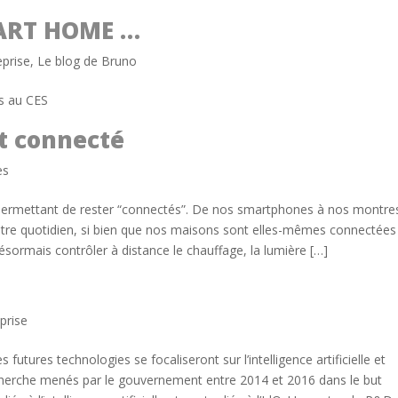
MART HOME …
eprise
,
Le blog de Bruno
s au CES
t connecté
es
s permettant de rester “connectés”. De nos smartphones à nos montre
otre quotidien, si bien que nos maisons sont elles-mêmes connectées
ésormais contrôler à distance le chauffage, la lumière […]
prise
ures technologies se focaliseront sur l’intelligence artificielle et
recherche menés par le gouvernement entre 2014 et 2016 dans le but